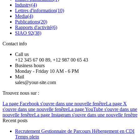
Industry
(4)
Lettres d'information
(10)
Media
(4)
Publications
(20)
Rapports d'activité
(6)
SIAO 92
(38)
Contact info
Call us
+12 345 67 00 89, +12 987 00 65 43
Business hours
Monday - Friday 10 AM - 6 PM
Mail
sales@your-site.com
Trouvez nous sur :
La page Facebook s'ouvre dans une nouvelle fenêtre
La page X
s'ouvre dans une nouvelle fenêtre
La page YouTube s'ouvre dans une
nouvelle fenêtre
La page Instagram s'ouvre dans une nouvelle fenêtre
Recent posts
Recrutement Gestionnaire de Parcours Hébergement en CDI
Temps plein