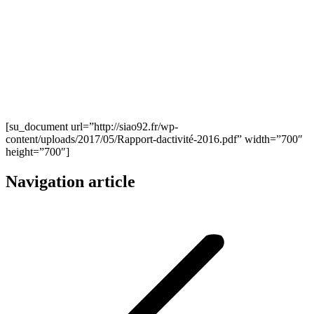
[su_document url=”http://siao92.fr/wp-
content/uploads/2017/05/Rapport-dactivité-2016.pdf” width=”700″
height=”700″]
Navigation article