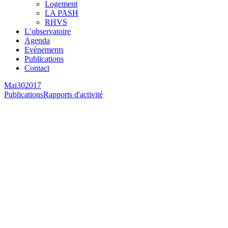
Logement
LA PASH
RHVS
L’observatoire
Agenda
Evènements
Publications
Contact
Mai
30
2017
Publications
Rapports d'activité