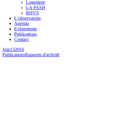
Logement
LA PASH
RHVS
L’observatoire
Agenda
Evènements
Publications
Contact
Juin
13
2016
Publications
Rapports d'activité