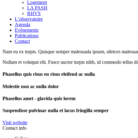
Logement
LA PASH
RHVS
L’observatoire
Agenda
Evènements
Publications
Contact
Nam eu ex turpis. Quisque semper malesuada ipsum, ultrices malesuada 
Nullam et volutpat elit. Fusce auctor turpis nibh, id commodo tellus d
Phasellus quis risus eu risus eleifend ac nulla
Molestie non ac nulla dolor
Phasellus amet - glavida quis lorem
Suspendisse pulvinar nulla et lacus fringilla semper
Visit website
Contact info