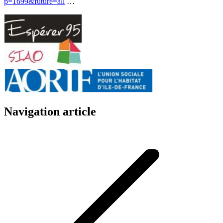
p=1699&future=all
…
Navigation article