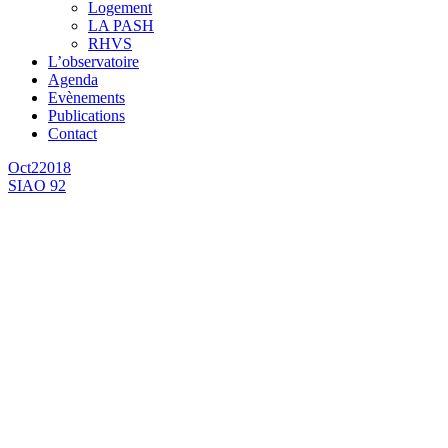
Logement
LA PASH
RHVS
L’observatoire
Agenda
Evènements
Publications
Contact
Oct
2
2018
SIAO 92