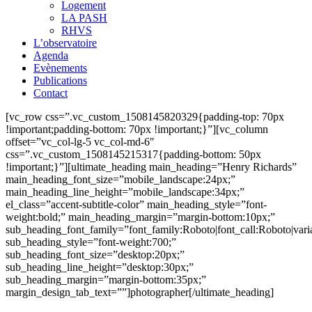
Logement
LA PASH
RHVS
L’observatoire
Agenda
Evènements
Publications
Contact
[vc_row css=”.vc_custom_1508145820329{padding-top: 70px
!important;padding-bottom: 70px !important;}”][vc_column
offset=”vc_col-lg-5 vc_col-md-6″
css=”.vc_custom_1508145215317{padding-bottom: 50px
!important;}”]
[ultimate_heading main_heading=”Henry Richards”
main_heading_font_size=”mobile_landscape:24px;”
main_heading_line_height=”mobile_landscape:34px;”
el_class=”accent-subtitle-color” main_heading_style=”font-
weight:bold;” main_heading_margin=”margin-bottom:10px;”
sub_heading_font_family=”font_family:Roboto|font_call:Roboto|vari
sub_heading_style=”font-weight:700;”
sub_heading_font_size=”desktop:20px;”
sub_heading_line_height=”desktop:30px;”
sub_heading_margin=”margin-bottom:35px;”
margin_design_tab_text=””]photographer[/ultimate_heading]