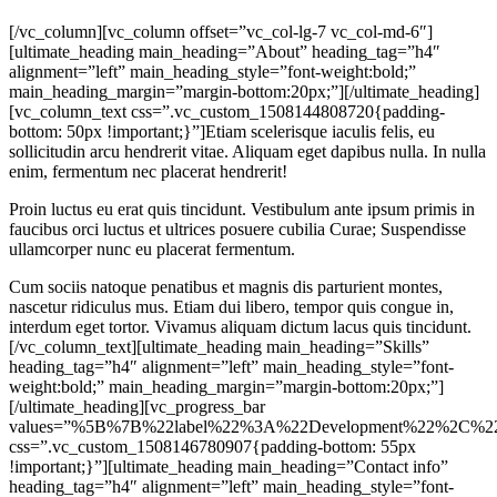
[/vc_column][vc_column offset=”vc_col-lg-7 vc_col-md-6″]
[ultimate_heading main_heading=”About” heading_tag=”h4″
alignment=”left” main_heading_style=”font-weight:bold;”
main_heading_margin=”margin-bottom:20px;”][/ultimate_heading]
[vc_column_text css=”.vc_custom_1508144808720{padding-
bottom: 50px !important;}”]Etiam scelerisque iaculis felis, eu
sollicitudin arcu hendrerit vitae. Aliquam eget dapibus nulla. In nulla
enim, fermentum nec placerat hendrerit!
Proin luctus eu erat quis tincidunt. Vestibulum ante ipsum primis in
faucibus orci luctus et ultrices posuere cubilia Curae; Suspendisse
ullamcorper nunc eu placerat fermentum.
Cum sociis natoque penatibus et magnis dis parturient montes,
nascetur ridiculus mus. Etiam dui libero, tempor quis congue in,
interdum eget tortor. Vivamus aliquam dictum lacus quis tincidunt.
[/vc_column_text][ultimate_heading main_heading=”Skills”
heading_tag=”h4″ alignment=”left” main_heading_style=”font-
weight:bold;” main_heading_margin=”margin-bottom:20px;”]
[/ultimate_heading][vc_progress_bar
values=”%5B%7B%22label%22%3A%22Development%22%2C
css=”.vc_custom_1508146780907{padding-bottom: 55px
!important;}”][ultimate_heading main_heading=”Contact info”
heading_tag=”h4″ alignment=”left” main_heading_style=”font-