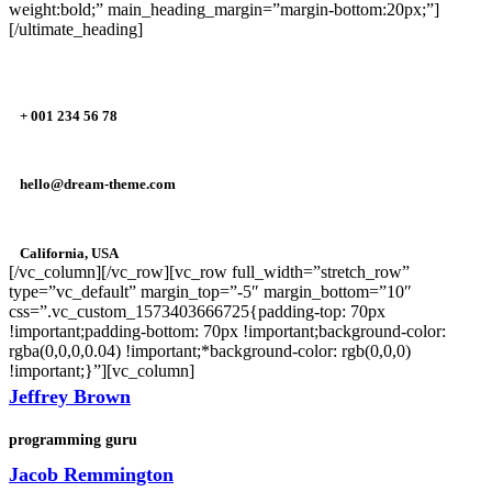
weight:bold;” main_heading_margin=”margin-bottom:20px;”]
[/ultimate_heading]
+ 001 234 56 78
hello@dream-theme.com
California, USA
[/vc_column][/vc_row][vc_row full_width=”stretch_row”
type=”vc_default” margin_top=”-5″ margin_bottom=”10″
css=”.vc_custom_1573403666725{padding-top: 70px
!important;padding-bottom: 70px !important;background-color:
rgba(0,0,0,0.04) !important;*background-color: rgb(0,0,0)
!important;}”][vc_column]
Jeffrey Brown
programming guru
Jacob Remmington