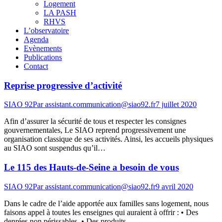
Logement
LA PASH
RHVS
L’observatoire
Agenda
Evènements
Publications
Contact
Reprise progressive d’activité
SIAO 92
Par
assistant.communication@siao92.fr
7 juillet 2020
Afin d’assurer la sécurité de tous et respecter les consignes
gouvernementales, Le SIAO reprend progressivement une
organisation classique de ses activités. Ainsi, les accueils physiques
au SIAO sont suspendus qu’il…
Le 115 des Hauts-de-Seine a besoin de vous
SIAO 92
Par
assistant.communication@siao92.fr
9 avril 2020
Dans le cadre de l’aide apportée aux familles sans logement, nous
faisons appel à toutes les enseignes qui auraient à offrir : • Des
denrées non périssables, • Des produits…